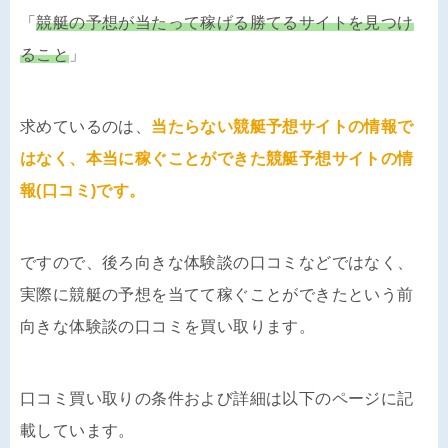
「
競艇の予想が当たって稼げる勝てるサイトを見つけ
ること
」
求めているのは、
当たらない競艇予想サイトの情報で
はなく、本当に稼ぐことができた競艇予想サイトの情
報(口コミ)です。
ですので、後ろ向きな体験談の口コミなどではなく、
実際に競艇の予想を当てて稼ぐことができたという前
向きな体験談の口コミを買い取ります。
口コミ買い取りの条件および詳細は以下のページに記
載しています。