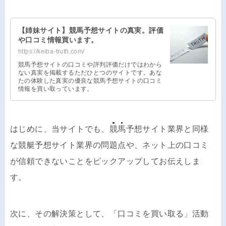
【姉妹サイト】競馬予想サイトの真実。評価
や口コミ情報買います。
https://keiba-truth.com/
競馬予想サイトの口コミや評判評価だけではわから
ない真実を掲載するただひとつのサイトです。あな
たの体験した真実の優良な競馬予想サイトの口コミ
情報を買い取っています。
はじめに、当サイトでも、
競
馬
予想サイト業界と同様
な競艇予想サイト業界の問題点や、ネット上の口コミ
が信頼できないことをピックアップしてお伝えしま
す。
次に、その解決策として、「口コミを買い取る」活動