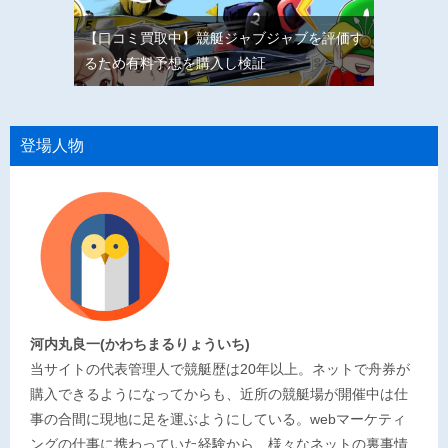
【口コミ買取中】競艇ジャブジャブを評価す
るため有料予想を購入し検証
登場人物
河内丸良一(かわちまるりょういち)
当サイトの代表管理人で競艇歴は20年以上。ネットで舟券が
購入できるようになってからも、近所の競艇場が開催中は仕
事の合間に現地に足を運ぶようにしている。webマーケティ
ングの仕事に携わっていた経験から、様々なネットの裏事情