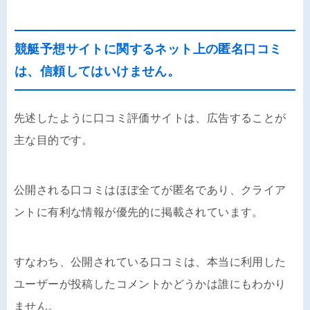
競艇予想サイトに関するネット上の匿名口コミ
は、信頼してはいけません。
先述したように口コミ評価サイトは、広告することが
主な目的です。
公開される口コミはほぼ全てが匿名であり、クライア
ントに有利な情報が優先的に掲載されています。
すなわち、公開されている口コミは、本当に利用した
ユーザーが投稿したコメントかどうかは誰にもわかり
ません。