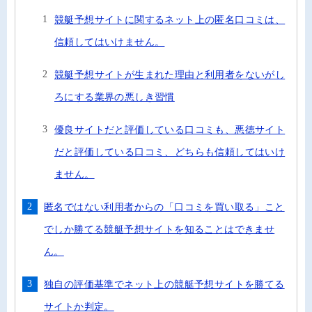
競艇予想サイトに関するネット上の匿名口コミは、
信頼してはいけません。
競艇予想サイトが生まれた理由と利用者をないがし
ろにする業界の悪しき習慣
優良サイトだと評価している口コミも、悪徳サイト
だと評価している口コミ、どちらも信頼してはいけ
ません。
匿名ではない利用者からの「口コミを買い取る」こと
でしか勝てる競艇予想サイトを知ることはできませ
ん。
独自の評価基準でネット上の競艇予想サイトを勝てる
サイトか判定。