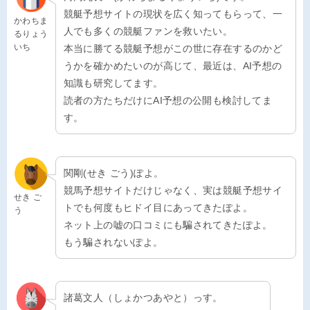
競艇予想サイトの現状を広く知ってもらって、一
かわちま
人でも多くの競艇ファンを救いたい。
るりょう
いち
本当に勝てる競艇予想がこの世に存在するのかど
うかを確かめたいのが高じて、最近は、AI予想の
知識も研究してます。
読者の方たちだけにAI予想の公開も検討してま
す。
関剛(せき ごう)ぽよ。
競馬予想サイトだけじゃなく、実は競艇予想サイ
せき ご
トでも何度もヒドイ目にあってきたぽよ。
う
ネット上の嘘の口コミにも騙されてきたぽよ。
もう騙されないぽよ。
諸葛文人（しょかつあやと）っす。