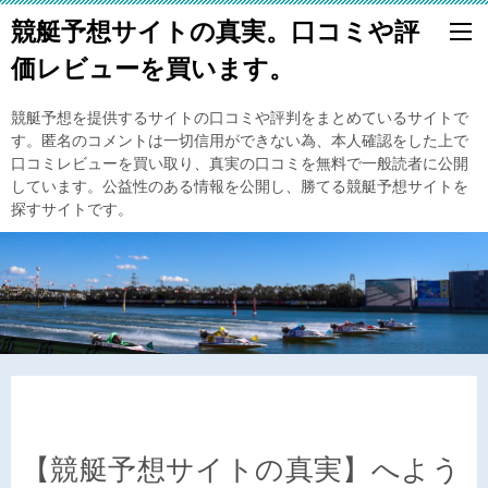
競艇予想サイトの真実。口コミや評
価レビューを買います。
競艇予想を提供するサイトの口コミや評判をまとめているサイトで
す。匿名のコメントは一切信用ができない為、本人確認をした上で
口コミレビューを買い取り、真実の口コミを無料で一般読者に公開
しています。公益性のある情報を公開し、勝てる競艇予想サイトを
探すサイトです。
【競艇予想サイトの真実】へよう