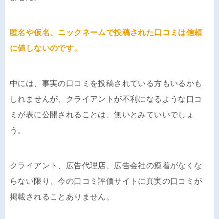
匿名や仮名、ニックネームで投稿された口コミは信頼
に値しないのです。
中には、事実の口コミを投稿されている方もいるかも
しれませんが、クライアントが不利になるような口コ
ミが表に公開されることは、無いとみていいでしょ
う。
クライアント、広告代理店、広告会社の癒着がなくな
らない限り、今の口コミ評価サイトに真実の口コミが
掲載されることありません。