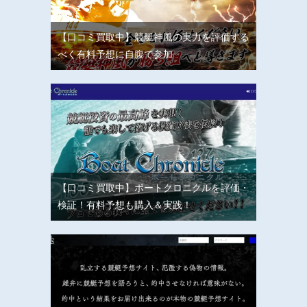
【口コミ買取中】競艇神風の実力を評価する
べく有料予想に自腹で参加
【口コミ買取中】ボートクロニクルを評価・
検証！有料予想も購入＆実践！