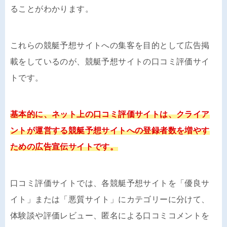
ることがわかります。
これらの競艇予想サイトへの集客を目的として広告掲
載をしているのが、競艇予想サイトの口コミ評価サイ
トです。
基本的に、ネット上の口コミ評価サイトは、クライア
ントが運営する競艇予想サイトへの登録者数を増やす
ための広告宣伝サイトです。
口コミ評価サイトでは、各競艇予想サイトを「優良サ
イト」または「悪質サイト」にカテゴリーに分けて、
体験談や評価レビュー、匿名による口コミコメントを