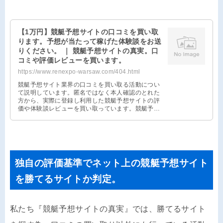
【1万円】競艇予想サイトの口コミを買い取
ります。予想が当たって稼げた体験談をお送
りください。 ｜ 競艇予想サイトの真実。口
コミや評価レビューを買います。
https://www.renexpo-warsaw.com/404.html
競艇予想サイト業界の口コミを買い取る活動につい
て説明しています。匿名ではなく本人確認のとれた
方から、実際に登録し利用した競艇予想サイトの評
価や体験談レビューを買い取っています。競艇予想
サイト業界では初の取り組みとなる口コミ買い取り
の活動にご協力をお願いします。
独自の評価基準でネット上の競艇予想サイト
を勝てるサイトか判定。
私たち『競艇予想サイトの真実』では、勝てるサイト