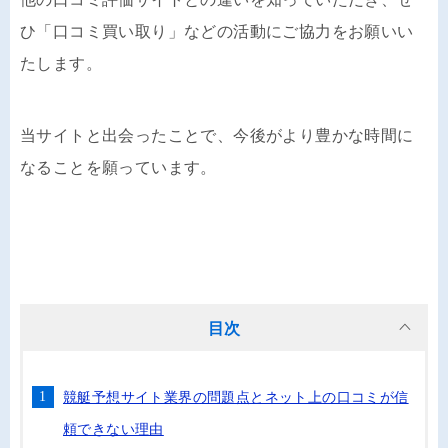
ひ「口コミ買い取り」などの活動にご協力をお願いい
たします。
当サイトと出会ったことで、今後がより豊かな時間に
なることを願っています。
目次
競艇予想サイト業界の問題点とネット上の口コミが信
頼できない理由