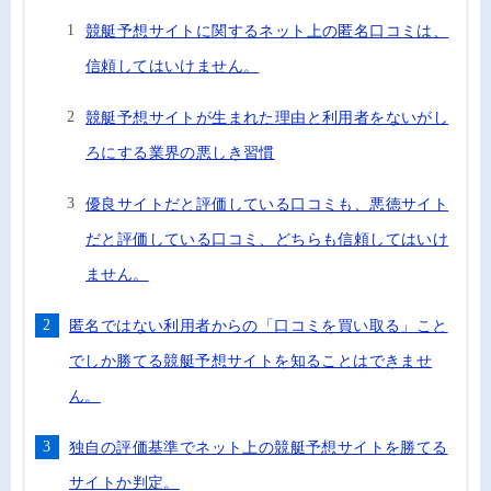
競艇予想サイトに関するネット上の匿名口コミは、
信頼してはいけません。
競艇予想サイトが生まれた理由と利用者をないがし
ろにする業界の悪しき習慣
優良サイトだと評価している口コミも、悪徳サイト
だと評価している口コミ、どちらも信頼してはいけ
ません。
匿名ではない利用者からの「口コミを買い取る」こと
でしか勝てる競艇予想サイトを知ることはできませ
ん。
独自の評価基準でネット上の競艇予想サイトを勝てる
サイトか判定。