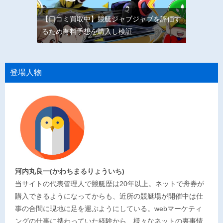
【口コミ買取中】競艇ジャブジャブを評価す
るため有料予想を購入し検証
登場人物
河内丸良一(かわちまるりょういち)
当サイトの代表管理人で競艇歴は20年以上。ネットで舟券が
購入できるようになってからも、近所の競艇場が開催中は仕
事の合間に現地に足を運ぶようにしている。webマーケティ
ングの仕事に携わっていた経験から、様々なネットの裏事情