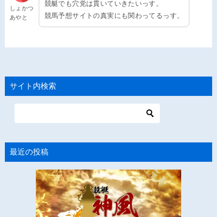
競艇でも穴党は貫いていきたいっす。
しょかつ
競馬予想サイトの真実にも関わってるっす。
あやと
サイト内検索
最近の投稿