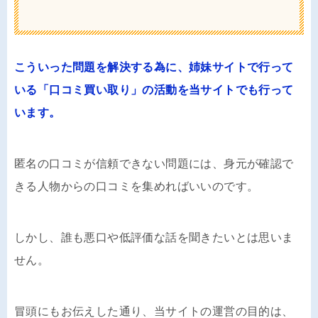
こういった問題を解決する為に、姉妹サイトで行って
いる「口コミ買い取り」の活動を当サイトでも行って
います。
匿名の口コミが信頼できない問題には、身元が確認で
きる人物からの口コミを集めればいいのです。
しかし、誰も悪口や低評価な話を聞きたいとは思いま
せん。
冒頭にもお伝えした通り、当サイトの運営の目的は、