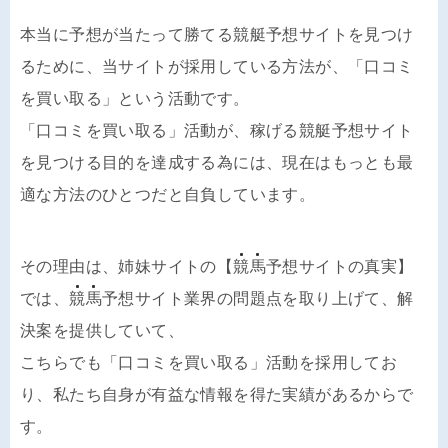
本当に予想が当たって勝てる競艇予想サイトを見つけ
るために、当サイトが採用している方法が、「口コミ
を買い取る」という活動です。
「口コミを買い取る」活動が、稼げる競艇予想サイト
を見つける目的を達成する為には、現在はもっとも最
適な方法のひとつだと自負しています。
その理由は、姉妹サイトの【
競
馬
予想サイトの真実】
では、
競
馬
予想サイト業界の問題点を取り上げて、解
決案を提供していて、
こちらでも「口コミを買い取る」活動を採用してお
り、私たち自身が有益な情報を得た実績があるからで
す。