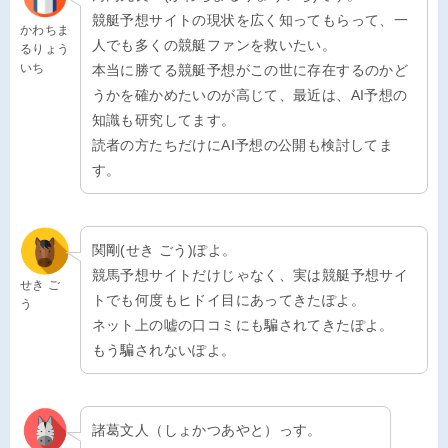
競艇予想サイトの現状を広く知ってもらって、一
かわちま
人でも多くの競艇ファンを救いたい。
るりょう
いち
本当に勝てる競艇予想がこの世に存在するのかど
うかを確かめたいのが高じて、最近は、AI予想の
知識も研究してます。
読者の方たちだけにAI予想の公開も検討してま
す。
関剛(せき ごう)ぽよ。
競馬予想サイトだけじゃなく、実は競艇予想サイ
せき ご
トでも何度もヒドイ目にあってきたぽよ。
う
ネット上の嘘の口コミにも騙されてきたぽよ。
もう騙されないぽよ。
諸葛文人（しょかつあやと）っす。