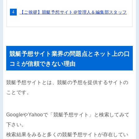
【ご挨拶】競艇予想サイト＠管理人＆編集部スタッフ
競艇予想サイト業界の問題点とネット上の口
コミが信頼できない理由
競艇予想サイトとは、競艇の予想を提供するサイトの
ことです。
GoogleやYahooで「競艇予想サイト」と検索してみて
下さい。
検索結果をみると多くの競艇予想サイトが存在してい