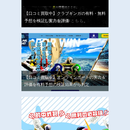
【口コミ買取中】クラブギンガの有料・無料
予想を検証し実力を評価
【口コミ買取中】オンラインボートの実力＆
評価を有料予想の検証結果から判定