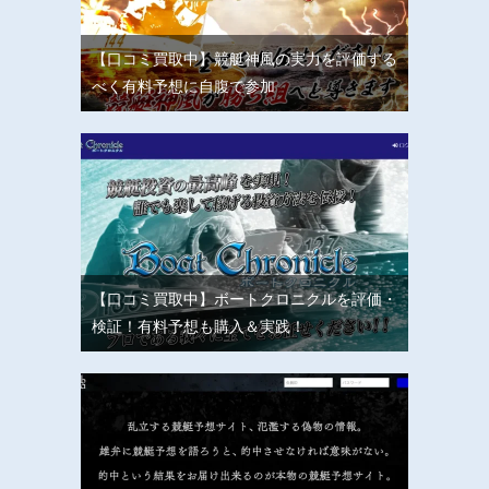
【口コミ買取中】競艇神風の実力を評価する
べく有料予想に自腹で参加
【口コミ買取中】ボートクロニクルを評価・
検証！有料予想も購入＆実践！