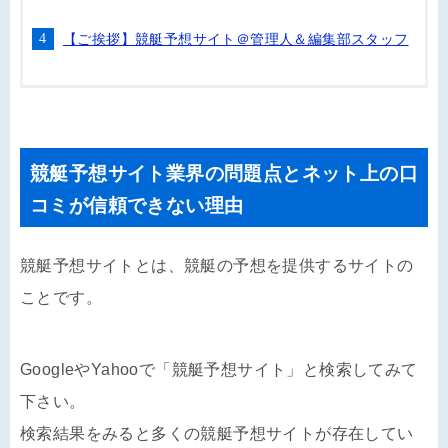
【ご挨拶】競艇予想サイト＠管理人＆編集部スタッフ
競艇予想サイト業界の問題点とネット上の口
コミが信頼できない理由
競艇予想サイトとは、競艇の予想を提供するサイトの
ことです。
GoogleやYahooで「競艇予想サイト」と検索してみて
下さい。
検索結果をみると多くの競艇予想サイトが存在してい