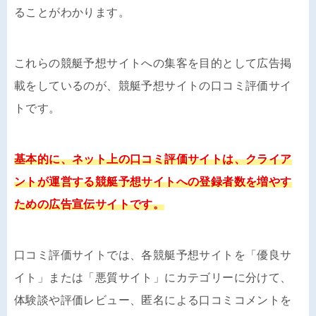
ることがわかります。
これらの競艇予想サイトへの集客を目的として広告掲
載をしているのが、競艇予想サイトの口コミ評価サイ
トです。
基本的に、ネット上の口コミ評価サイトは、クライア
ントが運営する競艇予想サイトへの登録者数を増やす
ための広告宣伝サイトです。
口コミ評価サイトでは、各競艇予想サイトを「優良サ
イト」または「悪質サイト」にカテゴリーに分けて、
体験談や評価レビュー、匿名による口コミコメントを