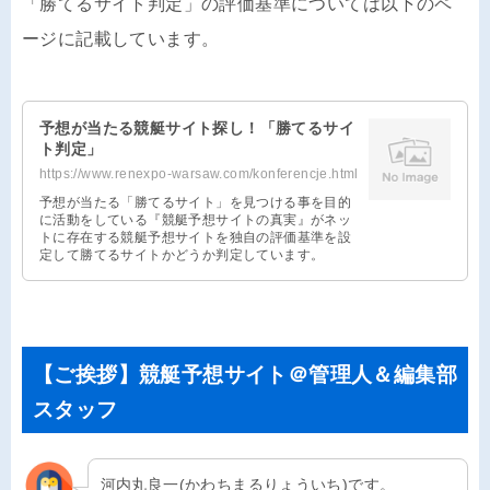
「勝てるサイト判定」の評価基準については以下のペ
ージに記載しています。
予想が当たる競艇サイト探し！「勝てるサイ
ト判定」
https://www.renexpo-warsaw.com/konferencje.html
予想が当たる「勝てるサイト」を見つける事を目的
に活動をしている『競艇予想サイトの真実』がネッ
トに存在する競艇予想サイトを独自の評価基準を設
定して勝てるサイトかどうか判定しています。
【ご挨拶】競艇予想サイト＠管理人＆編集部
スタッフ
河内丸良一(かわちまるりょういち)です。