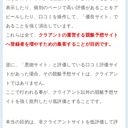
表示したり、個別のページで高い評価があることをア
ピールしたり、口コミを操作して、「優良サイト」で
あることを強く演出しています。
これらは全て、
クラアントの運営する競艇予想サイト
へ登録者を増やすための集客することが目的です。
逆に、「悪徳サイト」と評価している口コミ評価サイ
トがあった場合、その競艇予想サイトは、クライアン
トではありません。
ここで行われる事が、クライアント以外の競艇予想サ
イトを強く批判したり低評価とすることです。
本当の目的は、非クライアントサイトを低評価して評