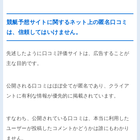
競艇予想サイトに関するネット上の匿名口コミ
は、信頼してはいけません。
先述したように口コミ評価サイトは、広告することが
主な目的です。
公開される口コミはほぼ全てが匿名であり、クライア
ントに有利な情報が優先的に掲載されています。
すなわち、公開されている口コミは、本当に利用した
ユーザーが投稿したコメントかどうかは誰にもわかり
ません。