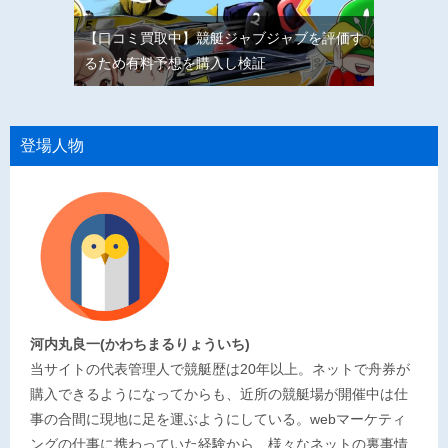
【口コミ買取中】競艇ジャブジャブを評価す
るため有料予想を購入し検証
登場人物
河内丸良一(かわちまるりょういち)
当サイトの代表管理人で競艇歴は20年以上。ネットで舟券が
購入できるようになってからも、近所の競艇場が開催中は仕
事の合間に現地に足を運ぶようにしている。webマーケティ
ングの仕事に携わっていた経験から、様々なネットの裏事情