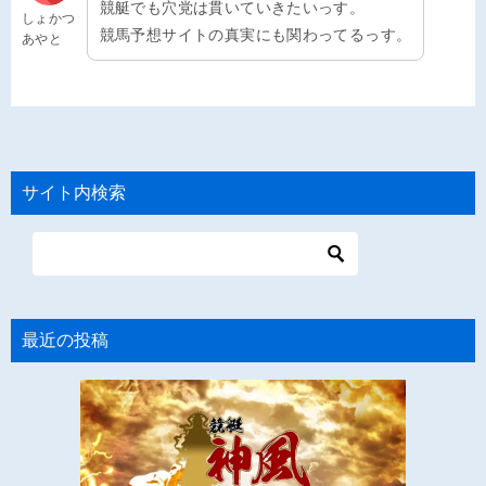
競艇でも穴党は貫いていきたいっす。
しょかつ
競馬予想サイトの真実にも関わってるっす。
あやと
サイト内検索
最近の投稿