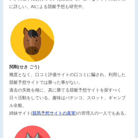
に詳しい。AIによる競艇予想も研究中。
関剛(せき ごう)
幾度となく、口コミ評価サイトの口コミに騙され、利用した
競艇予想サイトでは勝った事がない。
過去の失敗を糧に、真に勝てる競艇予想サイトを探すべく
日々活動をしている。趣味はパチンコ、スロット、ギャンブ
ル全般。
姉妹サイト(
競馬予想サイトの真実
)の管理人の一人でもある。